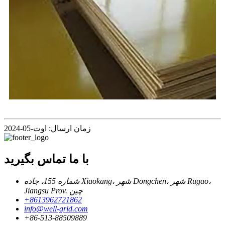
زمان ارسال: اوت-05-2024
با ما تماس بگیرید
شماره 155، جاده Xiaokang، شهر Dongchen، شهر Rugao،
Jiangsu Prov. چین
+8613962721862
info@well-grid.com
+86-513-88509889