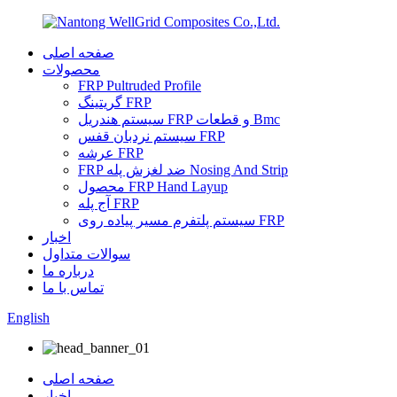
صفحه اصلی
محصولات
FRP Pultruded Profile
گریتینگ FRP
سیستم هندریل FRP و قطعات Bmc
سیستم نردبان قفس FRP
عرشه FRP
FRP ضد لغزش پله Nosing And Strip
محصول FRP Hand Layup
آج پله FRP
سیستم پلتفرم مسیر پیاده روی FRP
اخبار
سوالات متداول
درباره ما
تماس با ما
English
صفحه اصلی
اخبار