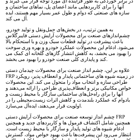
در برابر خوردگی به طور فزاینده ای مورد توجه قرار می گیرند و
آنها را برای کاربردهایی مانند اعضای پل، نماهای ساختمان و
سازه های صنعتی که دوام و طول عمر بسیار مهم هستند، ایده
آل می کند.
به همین ترتیب، در بخش‌های حمل‌ونقل و تولید خودرو،
چشم‌اندازهای صنعت برای محصولات آرایش دستی فایبرگلاس
باعث پیشرفت در تولید قطعات سبک وزن و با استحکام بالا
می‌شود. ادغام این محصولات عملکرد خودرو و بهره وری سوخت
را بهبود می بخشد، به کاهش انتشار گازهای گلخانه ای کمک می
کند و پایداری کلی صنعت خودرو را بهبود می بخشد.
علاوه بر این، چشم انداز صنعت برای محصولات چیدمان دستی
FRP در زمینه شیوه های ساختمانی پایدار و انعطاف پذیر، رویکرد
طراحی سازه و انتخاب مواد را متحول می کند. این محصولات
خواص مکانیکی برتر و انعطاف‌پذیری طراحی را ارائه می‌دهند و
آنها را برای راه‌حل‌های ساختمانی سازگار با محیط زیست و
بادوام که عملکرد بلندمدت و کاهش اثرات زیست‌محیطی را در
اولویت قرار می‌دهند، ایده‌آل می‌سازد.
چشم انداز توسعه صنعت برای محصولات آرایش دستی FRP
همچنین شامل اکتشاف فرمول ها و کاربردهای جدید و همچنین
ادغام شیوه های تولید پایدار و سازگار با محیط زیست است.
انتظار می‌رود این پیشرفت‌ها باعث بهبود خواص مواد، گسترش