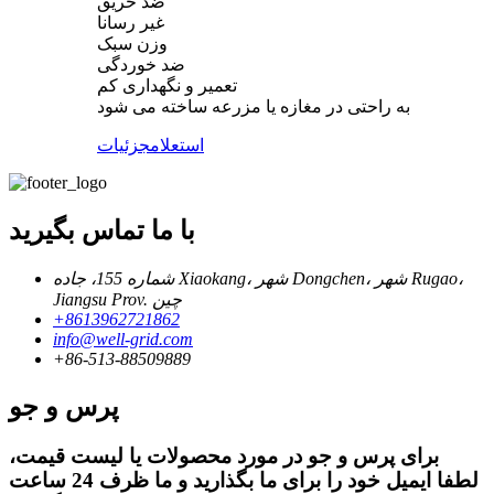
ضد حریق
غیر رسانا
وزن سبک
ضد خوردگی
تعمیر و نگهداری کم
به راحتی در مغازه یا مزرعه ساخته می شود
استعلام
جزئیات
با ما تماس بگیرید
شماره 155، جاده Xiaokang، شهر Dongchen، شهر Rugao،
Jiangsu Prov. چین
+8613962721862
info@well-grid.com
+86-513-88509889
پرس و جو
برای پرس و جو در مورد محصولات یا لیست قیمت،
لطفا ایمیل خود را برای ما بگذارید و ما ظرف 24 ساعت