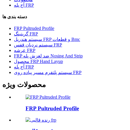
آج پله FRP
دسته بندی ها
FRP Pultruded Profile
گریتینگ FRP
سیستم هندریل FRP و قطعات Bmc
سیستم نردبان قفس FRP
عرشه FRP
FRP ضد لغزش پله Nosing And Strip
محصول FRP Hand Layup
آج پله FRP
سیستم پلتفرم مسیر پیاده روی FRP
محصولات ویژه
FRP Pultruded Profile