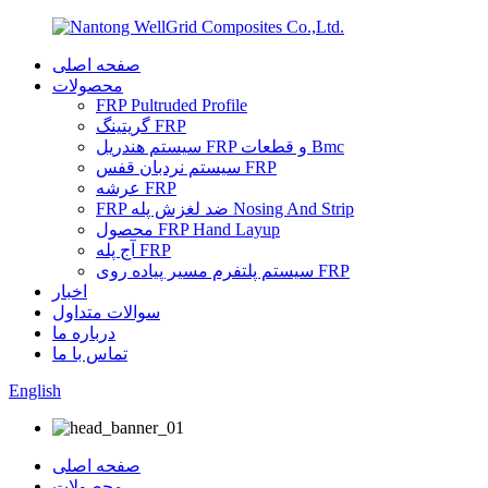
صفحه اصلی
محصولات
FRP Pultruded Profile
گریتینگ FRP
سیستم هندریل FRP و قطعات Bmc
سیستم نردبان قفس FRP
عرشه FRP
FRP ضد لغزش پله Nosing And Strip
محصول FRP Hand Layup
آج پله FRP
سیستم پلتفرم مسیر پیاده روی FRP
اخبار
سوالات متداول
درباره ما
تماس با ما
English
صفحه اصلی
محصولات