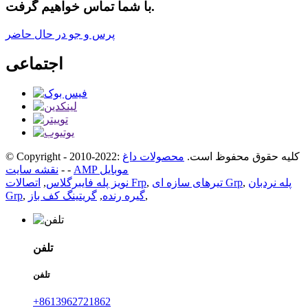
با شما تماس خواهیم گرفت.
پرس و جو در حال حاضر
اجتماعی
© Copyright - 2010-2022: کلیه حقوق محفوظ است.
محصولات داغ
AMP موبایل
-
-
نقشه سایت
پله نردبان
,
تیرهای سازه ای Grp
,
اتصالات Frp
نویز پله فایبرگلاس
,
,
گیره رنده
,
گریتینگ کف باز
,
Grp
تلفن
تلفن
+8613962721862