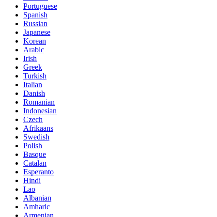
Portuguese
Spanish
Russian
Japanese
Korean
Arabic
Irish
Greek
Turkish
Italian
Danish
Romanian
Indonesian
Czech
Afrikaans
Swedish
Polish
Basque
Catalan
Esperanto
Hindi
Lao
Albanian
Amharic
Armenian