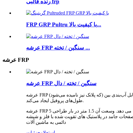
رنده قالبی frp
FRP GRP Pultru با کیفیت بالا...
عرشه FRP سنگین / تخته ...
عرشه FRP
عرشه FRP سنگین / تخته / دال
عرشه FRP (که پلانک نیز نامیده می‌شود) یک پروفیل تکه‌ای با عرض 500 میلی‌متر و ضخامت 40 میلی‌متر با زبانه و شیار در امتداد طول تخته است که اتصال محکم و قابل آب‌بندی بین
طول‌های پروفیل ایجاد می‌کند.
عرشه FRP یک کف جامد با سطح ضد لغزش ساییده می دهد. وسعت آن 1.5 متر در بار طراحی 5kN/m2 با محدودیت انحراف L/200 خواهد بود و تمامی الزامات BS 4592-4 نوع صنعتی کفپوش
له را برآورده می کند. قسمت 5: صفحات جامد در پلاستیک های تقویت شده با فلز و شیشه (GRP) ) مشخصات و BS EN ISO 14122 قسمت 2 - ایمنی ماشین آلات وسایل دسترسی
دائمی به ماشین آلات
استعلام
جزئیات