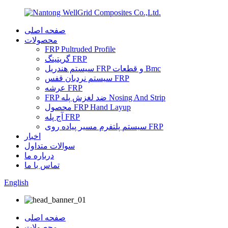
صفحه اصلی
محصولات
FRP Pultruded Profile
گریتینگ FRP
سیستم هندریل FRP و قطعات Bmc
سیستم نردبان قفس FRP
عرشه FRP
FRP ضد لغزش پله Nosing And Strip
محصول FRP Hand Layup
آج پله FRP
سیستم پلتفرم مسیر پیاده روی FRP
اخبار
سوالات متداول
درباره ما
تماس با ما
English
صفحه اصلی
محصولات