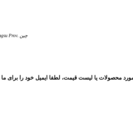
شماره 155، جاده Xiaokang، شهر Dongchen، شهر Rugao، Jiangsu Prov. چین