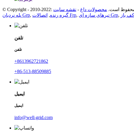
C: کلیه حقوق محفوظ است.
محصولات داغ
-
نقشه سایت
کف باز
,
تیرهای سازه ای Grp
,
اتصالات Frp
گیره رنده
,
,
پله نردبان Grp
تلفن
تلفن
+8613962721862
+86-513-88509885
ایمیل
ایمیل
info@well-grid.com