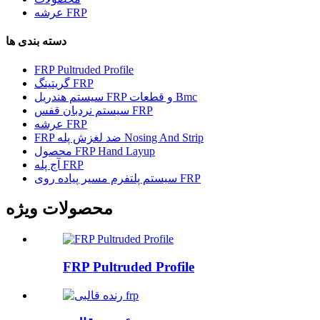
عرشه FRP
دسته بندی ها
FRP Pultruded Profile
گریتینگ FRP
سیستم هندریل FRP و قطعات Bmc
سیستم نردبان قفس FRP
عرشه FRP
FRP ضد لغزش پله Nosing And Strip
محصول FRP Hand Layup
آج پله FRP
سیستم پلتفرم مسیر پیاده روی FRP
محصولات ویژه
FRP Pultruded Profile