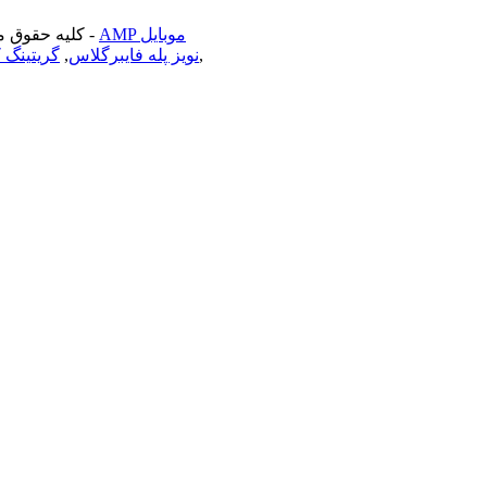
AMP موبایل
-
© opyright - 2010-2022
,
نویز پله فایبرگلاس
,
گریتینگ 