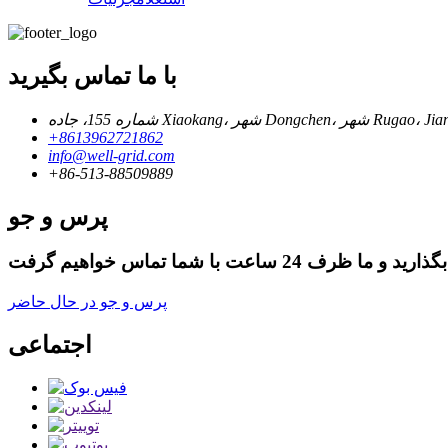
با ما تماس بگیرید
+8613962721862
info@well-grid.com
+86-513-88509889
پرس و جو
پرس و جو در حال حاضر
اجتماعی