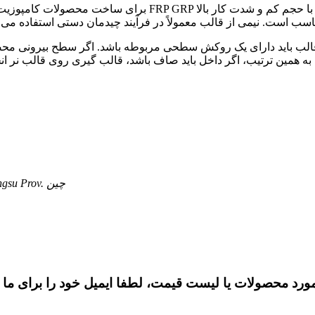
 همین ترتیب، اگر داخل باید صاف باشد، قالب گیری روی قالب نر انجام
شماره 155، جاده Xiaokang، شهر Dongchen، شهر Rugao، Jiangsu Prov. چین