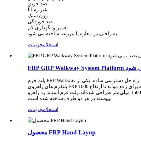
ضد حریق
غیر رسانا
وزن سبک
ضد خوردگی
تعمیر و نگهداری کم
به راحتی در مغازه یا مزرعه ساخته می شود
استعلام
جزئیات
تی نصب می شود
پلت فرم FRP Walkway نه تنها باعث کاهش تردد، لغزش و سقوط می شود، بلکه از آسیب دیدن دیوارها، لوله ها، کانال ها و کابل ها جلوگیری می کند. برای یک راه حل دسترسی ساده، یکی از
پلتفرم های راهروی FRP ما را انتخاب کنید و ما آن را کاملاً ساخته شده و آماده نصب برای شما عرضه می کنیم. ما طیف وسیعی از اندازه‌ها را ارائه می‌کنیم که برای رفع موانع تا ارتفاع 1000
میلی‌متر با دهانه تا 1500 میلی‌متر طراحی شده‌اند. پلت فرم استاندارد راهرو FRP ما با استفاده از پروفیل های جهانی FRP، آج پله FRP، توری مشبک باز FRP 38 میلی متری و نرده FRP
پیوسته در هر دو طرف ساخته شده است.
استعلام
جزئیات
محصول FRP Hand Layup