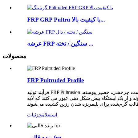
FRP GRP Pultru با کیفیت بالا...
عرشه FRP سنگین / تخته ...
محصولات
FRP Pultruded Profile
فرآیند تولید FRP Pultrusion یک فرآیند تولید مداوم برای تولید پروفیل های پلیمری تقویت شده با الیاف با هر طول و مقطع ثابت است. الیاف تقویت کننده ممکن است چرخشی، حصیر پیوسته،
وند و از یک ایستگاه پیش شکل دهی عبور می کنند که لایه
استعلام
جزئیات
رنده قالبی frp