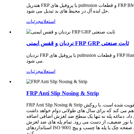
هندریل FRP با پروفیل های pultrusion و قطعات FRP BMC مونتاژ می شود. هندریل FRP با نقاط قوت استحکام بالا، مونتاژ آسان، عدم زنگ زدگی و بدون نیاز به تعمیر و نگهداری، به یک راه
حل ایده آل در محیط های بد تبدیل می شود.
استعلام
جزئیات
نردبان و قفس ایمنی FRP GRP ثابت صنعتی
نردبان FRP با پروفیل های pultrusion و قطعات FRP Hand lay-up مونتاژ می شود. نردبان FRP به یک راه حل ایده آل در محیط های بد مانند کارخانه های شیمیایی، دریایی، بیرون از منزل تبدیل
می شود.
استعلام
جزئیات
FRP Anti Slip Nosing & Strip
FRP Anti Slip Nosing & Strip قادر است با شلوغ ترین محیط ها مقابله کند. ساخته شده از پایه فایبر گلاس با افزودن پوشش رزین وینیل استر درجه بالا تقویت و تقویت شده است. با روکش
دوام خواهد داشت. Anti Slip Stair Nosing از فایبرگلاس درجه یک و مقاوم در برابر
داد. دماغه پله نه تنها یک سطح ضد لغزش اضافی اضافه
ر ضعیف، از دست می رود. تمام پله های ضد لغزش FRP ما مطابق با
استانداردهای ISO 9001 هستند و با فایبر گلاس درجه یک، لغزش و مقاوم در برابر خوردگی ساخته شده اند. نصب آسان - به سادگی روی چوب، بتن، پله های صفحه چک یا پله ها چسب و پیچ
کنید.