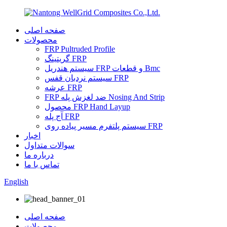
صفحه اصلی
محصولات
FRP Pultruded Profile
گریتینگ FRP
سیستم هندریل FRP و قطعات Bmc
سیستم نردبان قفس FRP
عرشه FRP
FRP ضد لغزش پله Nosing And Strip
محصول FRP Hand Layup
آج پله FRP
سیستم پلتفرم مسیر پیاده روی FRP
اخبار
سوالات متداول
درباره ما
تماس با ما
English
صفحه اصلی
محصولات