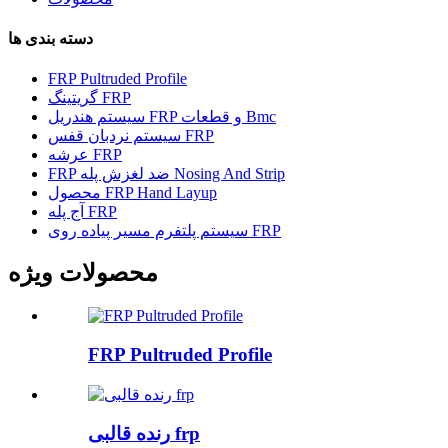
دسته بندی ها
FRP Pultruded Profile
گریتینگ FRP
سیستم هندریل FRP و قطعات Bmc
سیستم نردبان قفس FRP
عرشه FRP
FRP ضد لغزش پله Nosing And Strip
محصول FRP Hand Layup
آج پله FRP
سیستم پلتفرم مسیر پیاده روی FRP
محصولات ویژه
FRP Pultruded Profile
رنده قالبی frp