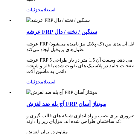
استعلام
جزئیات
عرشه FRP سنگین / تخته / دال
عرشه FRP (که پلانک نیز نامیده می‌شود) یک پروفیل تکه‌ای با عرض 500 میلی‌متر و ضخامت 40 میلی‌متر با زبانه و شیار در امتداد طول تخته است که اتصال محکم و قابل آب‌بندی بین
طول‌های پروفیل ایجاد می‌کند.
عرشه FRP یک کف جامد با سطح ضد لغزش ساییده می دهد. وسعت آن 1.5 متر در بار طراحی 5kN/m2 با محدودیت انحراف L/200 خواهد بود و تمامی الزامات BS 4592-4 نوع صنعتی کفپوش
له را برآورده می کند. قسمت 5: صفحات جامد در پلاستیک های تقویت شده با فلز و شیشه (GRP) ) مشخصات و BS EN ISO 14122 قسمت 2 - ایمنی ماشین آلات وسایل دسترسی
دائمی به ماشین آلات
استعلام
جزئیات
آج پله ضد لغزش FRP مونتاژ آسان
 های قالب گیری و pultruded است. پله های فایبرگلاس که برای برآورده کردن یا فراتر از الزامات OSHA و استانداردهای
کد ساختمان طراحی شده اند، مزایای زیر را دارند:
مقاوم در برابر لغزش