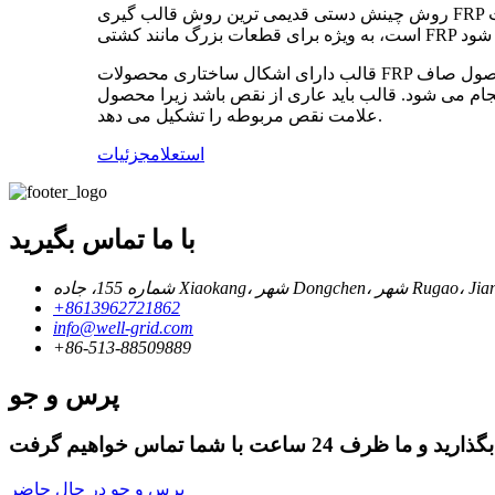
روش چینش دستی قدیمی ترین روش قالب گیری FRP برای ساخت محصولات کامپوزیت FRP GRP است. نیازی به مهارت فنی و ماشین آلات ندارد. این روشی با حجم کم و شدت کار بالا
قالب دارای اشکال ساختاری محصولات FRP است. برای اینکه سطح محصول براق یا بافت دار شود، سطح قالب باید دارای یک روکش سطحی مربوطه باشد. اگر سطح بیرونی محصول صاف
 می شود. قالب باید عاری از نقص باشد زیرا محصول FRP
علامت نقص مربوطه را تشکیل می دهد.
استعلام
جزئیات
با ما تماس بگیرید
+8613962721862
info@well-grid.com
+86-513-88509889
پرس و جو
پرس و جو در حال حاضر