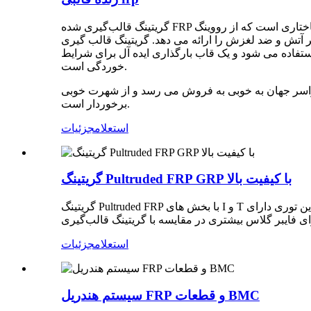
گریتینگ قالب‌گیری شده FRP یک پانل ساختاری است که از رووینگ E-Glass با مقاومت بالا به عنوان ماده تقویت‌کننده، از رزین گرما سخت به عنوان ماتریس استفاده می‌کند و سپس در قالب
ضد لغزش را ارائه می دهد. گریتینگ قالب گیری FRP به طور
تفاده می شود و یک قاب بارگذاری ایده آل برای شرایط
خوردگی است.
اسر جهان به خوبی به فروش می رسد و از شهرت خوبی
برخوردار است.
استعلام
جزئیات
گریتینگ Pultruded FRP GRP با کیفیت بالا
گریتینگ Pultruded FRP با بخش های I و T پالترود شده که توسط میله متقاطع در هر فاصله به یک پانل متصل شده اند مونتاژ می شود. فاصله با نرخ منطقه باز تعیین می شود. این توری دارای
استعلام
جزئیات
سیستم هندریل FRP و قطعات BMC